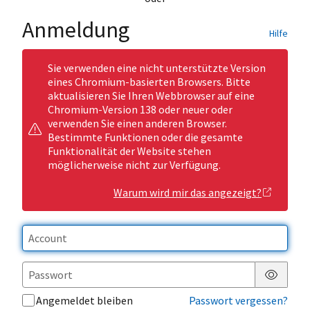
Anmeldung
Hilfe
Sie verwenden eine nicht unterstützte Version
eines Chromium-basierten Browsers. Bitte
aktualisieren Sie Ihren Webbrowser auf eine
Chromium-Version 138 oder neuer oder
verwenden Sie einen anderen Browser.
Bestimmte Funktionen oder die gesamte
Funktionalität der Website stehen
möglicherweise nicht zur Verfügung.
Warum wird mir das angezeigt?
Passwor
Angemeldet bleiben
Passwort vergessen?